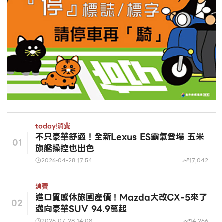
today!
消費
不只豪華舒適！全新Lexus ES霸氣登場 五米
01
旗艦操控也出色
2026-04-28 17:54
17,042
消費
進口質感休旅國產價！Mazda大改CX-5來了
02
邁向豪華SUV 94.9萬起
2026-07-28 14:08
14,266