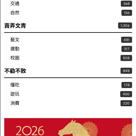
交通
368
自然
156
賣弄文青
1,306
藝文
481
運動
317
校園
508
不勸不敗
848
懂吃
178
遊玩
450
消費
220