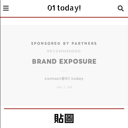
01 today!
SPONSORED BY PARTNERS
RECOMMENDED
BRAND EXPOSURE
contact@01.today
300 X 250
貼圖