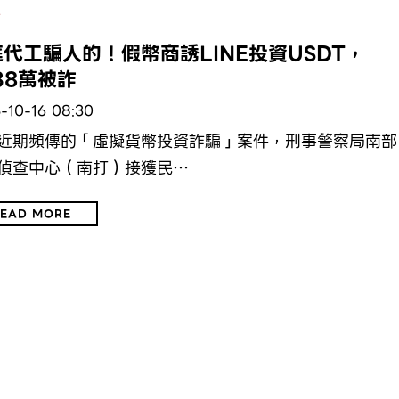
會
代工騙人的！假幣商誘LINE投資USDT，
38萬被詐
-10-16 08:30
近期頻傳的「虛擬貨幣投資詐騙」案件，刑事警察局南部
偵查中心（南打）接獲民…
EAD MORE