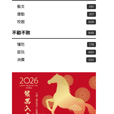
藝文
481
運動
317
校園
508
不勸不敗
848
懂吃
178
遊玩
450
消費
220