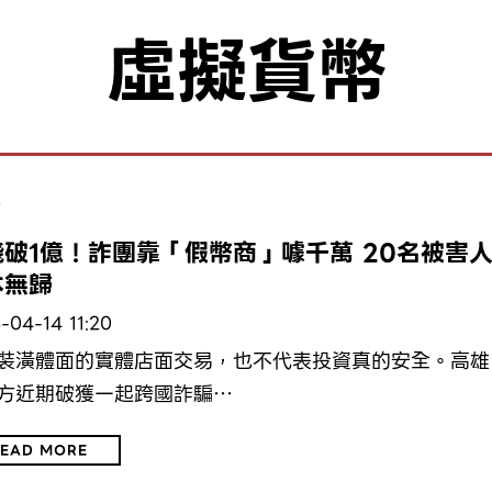
虛擬貨幣
會
錢破1億！詐團靠「假幣商」噱千萬 20名被害
本無歸
-04-14 11:20
裝潢體面的實體店面交易，也不代表投資真的安全。高雄
方近期破獲一起跨國詐騙…
EAD MORE