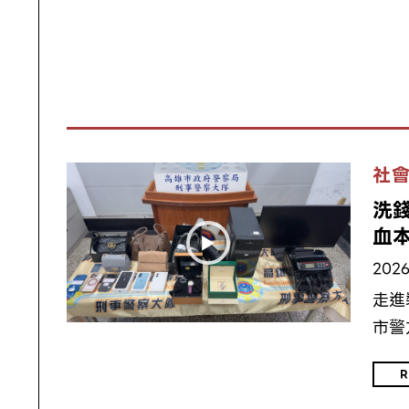
社
洗
血
2026
走進
市警
R