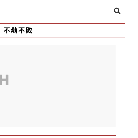
不勸不敗
CH