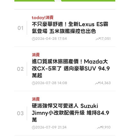
today!
消費
不只豪華舒適！全新Lexus ES霸
01
氣登場 五米旗艦操控也出色
2026-04-28 17:54
17,051
消費
進口質感休旅國產價！Mazda大
改CX-5來了 邁向豪華SUV 94.9
02
萬起
2026-07-28 14:08
14,363
消費
硬派強悍又可愛迷人 Suzuki
Jimny小改款配備升級 維持84.9
03
萬
2026-07-09 21:24
9,910