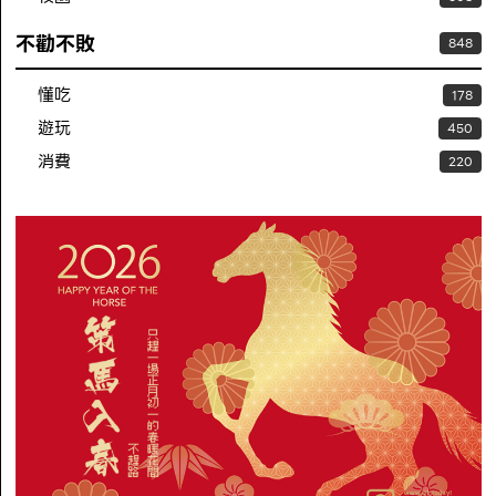
不勸不敗
848
懂吃
178
遊玩
450
消費
220