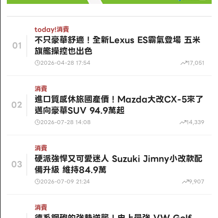
today!
消費
不只豪華舒適！全新Lexus ES霸氣登場 五米
01
旗艦操控也出色
2026-04-28 17:54
17,051
消費
進口質感休旅國產價！Mazda大改CX-5來了
02
邁向豪華SUV 94.9萬起
2026-07-28 14:08
14,339
消費
硬派強悍又可愛迷人 Suzuki Jimny小改款配
03
備升級 維持84.9萬
2026-07-09 21:24
9,907
消費
德系鋼砲的強勢逆襲！史上最強 VW Golf