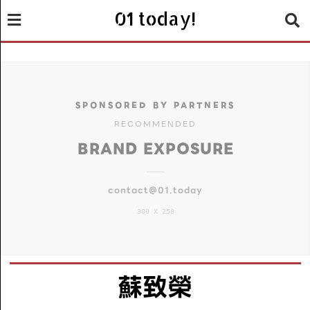
01 today!
SPONSORED BY PARTNERS
RECOMMENDED
BRAND EXPOSURE
contact@01.today
300 X 250
蘇致榮