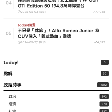
04
GTI Edition 50 194.8萬剽悍登台
2026-06-03 16:31
7,088
today!
消費
不只是「休旅」！Alfa Romeo Junior 為
05
CUV注入「義式熱血」靈魂
2026-05-27 18:18
4,672
today!
5
點解
30
政經時事
1,502
政治
392
經濟
273
社會
837