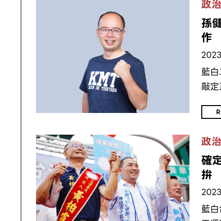
政
孫
作
2023
藍白
敲定
R
政
確
拚
2023
藍白