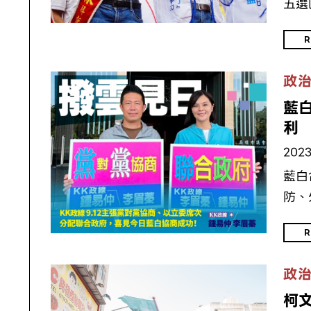
五選
R
政
藍
利
2023
藍白
防、
R
政
柯