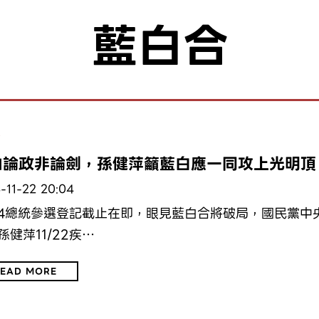
藍白合
治
山論政非論劍，孫健萍籲藍白應一同攻上光明頂
-11-22 20:04
24總統參選登記截止在即，眼見藍白合將破局，國民黨中
孫健萍11/22疾…
EAD MORE