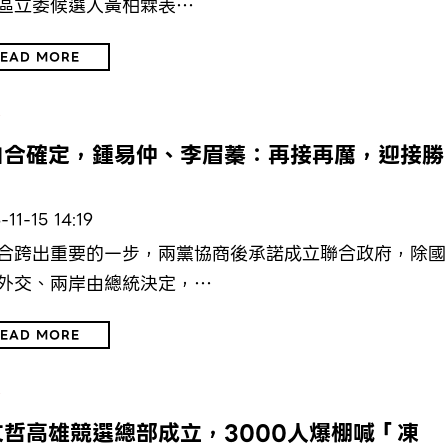
區立委候選人黃柏霖表…
EAD MORE
治
白合確定，鍾易仲、李眉蓁：再接再厲，迎接勝
-11-15 14:19
合跨出重要的一步，兩黨協商後承諾成立聯合政府，除國
外交、兩岸由總統決定，…
EAD MORE
治
文哲高雄競選總部成立，3000人爆棚喊「凍