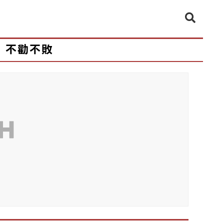
不勸不敗
CH