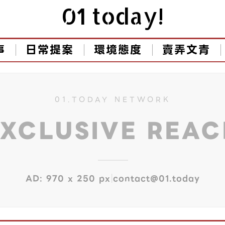
01 today!
事
日常提案
環境態度
賣弄文青
01.TODAY NETWORK
EXCLUSIVE REA
|
AD: 970 x 250 px
contact@01.today