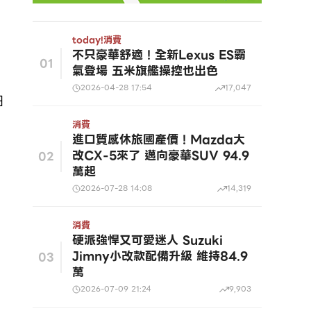
today!
消費
不只豪華舒適！全新Lexus ES霸
01
氣登場 五米旗艦操控也出色
2026-04-28 17:54
17,047
日
消費
進口質感休旅國產價！Mazda大
改CX-5來了 邁向豪華SUV 94.9
02
萬起
2026-07-28 14:08
14,319
消費
硬派強悍又可愛迷人 Suzuki
Jimny小改款配備升級 維持84.9
03
萬
2026-07-09 21:24
9,903