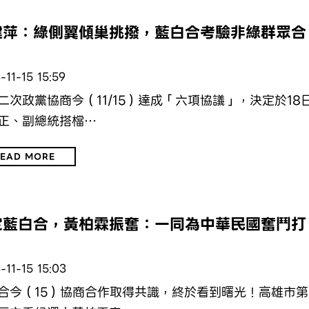
治
健萍：綠側翼傾巢挑撥，藍白合考驗非綠群眾合
-11-15 15:59
二次政黨協商今（11/15）達成「六項協議」，決定於18
正、副總統搭檔…
EAD MORE
治
定藍白合，黃柏霖振奮：一同為中華民國奮鬥打
-11-15 15:03
合今（15）協商合作取得共識，終於看到曙光！高雄市第