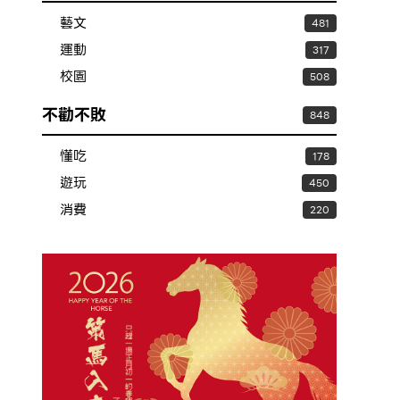
藝文
481
運動
317
校園
508
不勸不敗
848
懂吃
178
遊玩
450
消費
220