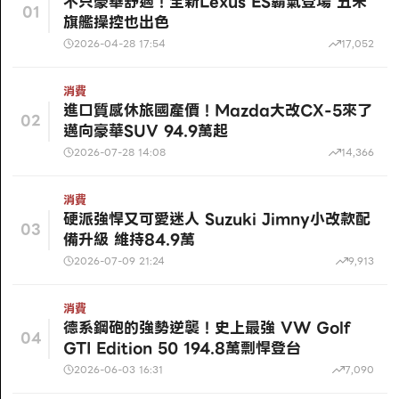
不只豪華舒適！全新Lexus ES霸氣登場 五米
01
旗艦操控也出色
2026-04-28 17:54
17,052
消費
進口質感休旅國產價！Mazda大改CX-5來了
02
邁向豪華SUV 94.9萬起
2026-07-28 14:08
14,366
消費
硬派強悍又可愛迷人 Suzuki Jimny小改款配
03
備升級 維持84.9萬
2026-07-09 21:24
9,913
消費
德系鋼砲的強勢逆襲！史上最強 VW Golf
04
GTI Edition 50 194.8萬剽悍登台
2026-06-03 16:31
7,090