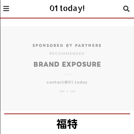
01 today!
SPONSORED BY PARTNERS
RECOMMENDED
BRAND EXPOSURE
contact@01.today
300 X 250
福特