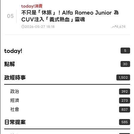
today!
消費
不只是「休旅」！Alfa Romeo Junior 為
05
CUV注入「義式熱血」靈魂
2026-05-27 18:18
4,674
today!
5
點解
30
政經時事
1,502
政治
392
經濟
273
社會
837
日常提案
585