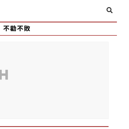
不勸不敗
CH