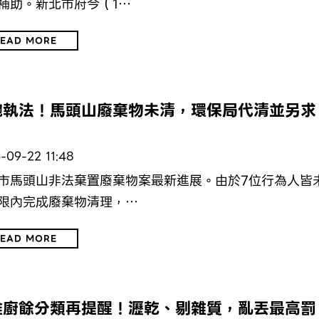
補助。新北市府今（1…
EAD MORE
保
腕執法！馬頭山廢棄物未清，環保局代清並另求
-09-22 11:48
市馬頭山非法棄置廢棄物案最新進展。由於7位行為人皆
限內完成廢棄物清理，…
EAD MORE
保
雄廚餘分類再提醒！瀝乾、剔雜質，亂丟最高罰