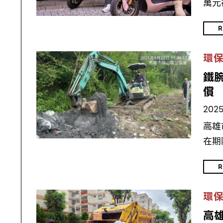
萬元
R
環
鐵
償
2025
高雄
在期
R
環
高