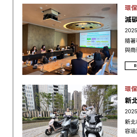
環
減
2025
隨著
與商
R
環
新
2025
新北
容涵