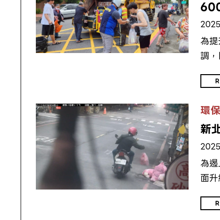
60
2025
為提
調，
R
環
新
2025
為遏
面升
R