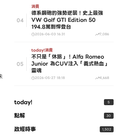
消費
德系鋼砲的強勢逆襲！史上最強
VW Golf GTI Edition 50
04
194.8萬剽悍登台
2026-06-03 16:31
7,086
today!
消費
不只是「休旅」！Alfa Romeo
Junior 為CUV注入「義式熱血」
05
靈魂
未
2026-05-27 18:18
4,668
today!
5
點解
30
政經時事
1,502