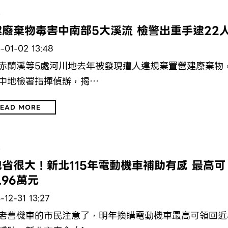
保
建廢棄物毒害中南部5大溪流 檢警出重手逮22
-01-02 13:48
赤蘭溪等5處河川地去年被發現遭人違規棄置營建廢棄物
中地檢署指揮偵辦，揭…
EAD MORE
保
省很大！新北115年電動機車補助有感 最高可
.96萬元
-12-31 13:27
老舊機車的市民注意了，明年換購電動機車最高可領回近