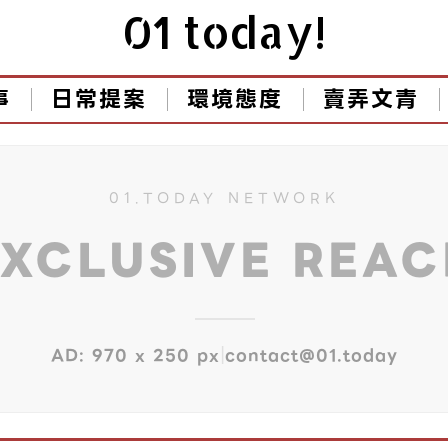
01 today!
事
日常提案
環境態度
賣弄文青
01.TODAY NETWORK
EXCLUSIVE REA
|
AD: 970 x 250 px
contact@01.today