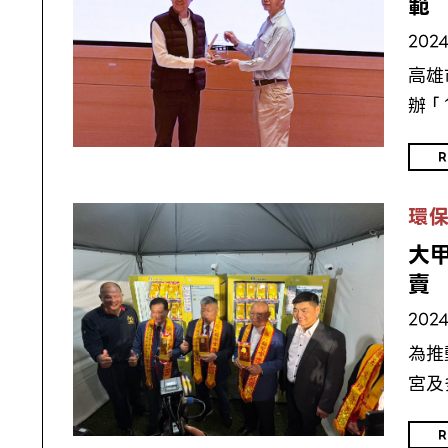
範
2024
高雄
辦「
R
環
大
賣
2024
為推
宮及
R