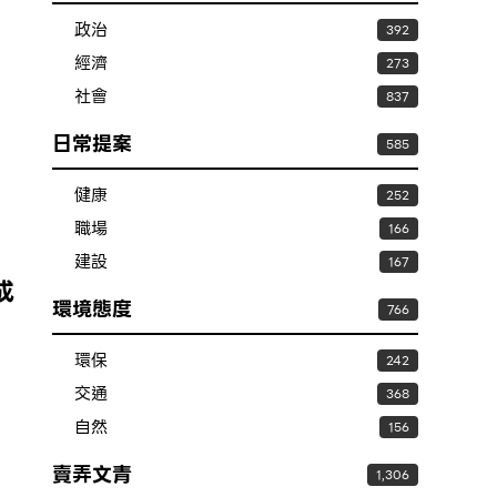
政治
392
經濟
273
社會
837
日常提案
585
健康
252
職場
166
建設
167
成
環境態度
766
環保
242
交通
368
自然
156
賣弄文青
1,306