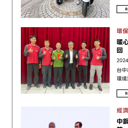
R
環
暖
回
2024
台中
環境
R
經
中