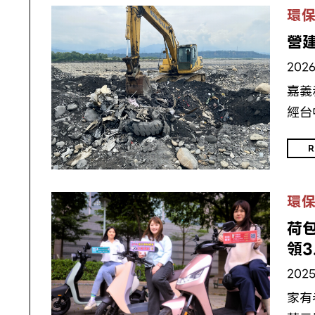
環
營
2026
嘉義
經台
R
環
荷包
領3
2025
家有