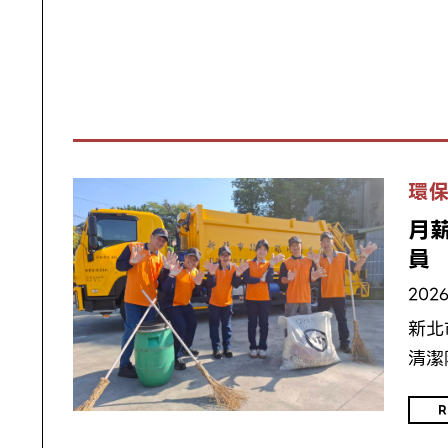
環
月
員
2026
新北
清潔
R