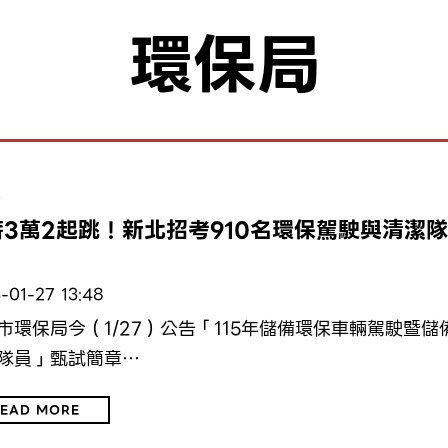
環保局
保
薪3萬2起跳！新北招考910名環保駕駛與清潔隊
-01-27 13:48
市環保局今（1/27）公告「115年儲備環保車輛駕駛暨儲
隊員」甄試簡章…
EAD MORE