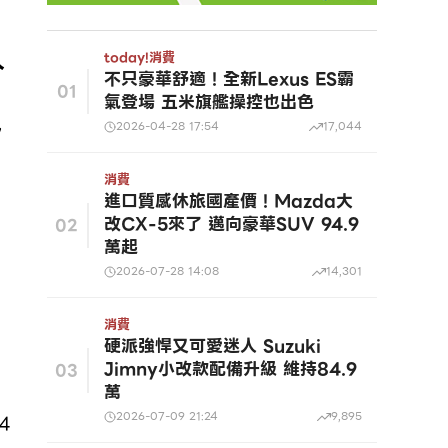
人
today!
消費
不只豪華舒適！全新Lexus ES霸
01
氣登場 五米旗艦操控也出色
，
2026-04-28 17:54
17,044
消費
進口質感休旅國產價！Mazda大
改CX-5來了 邁向豪華SUV 94.9
02
萬起
2026-07-28 14:08
14,301
消費
硬派強悍又可愛迷人 Suzuki
Jimny小改款配備升級 維持84.9
03
萬
2026-07-09 21:24
9,895
4