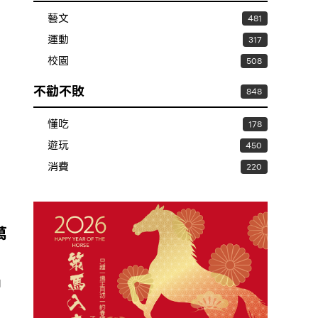
藝文
481
運動
317
校園
508
不勸不敗
848
懂吃
178
遊玩
450
消費
220
萬
內