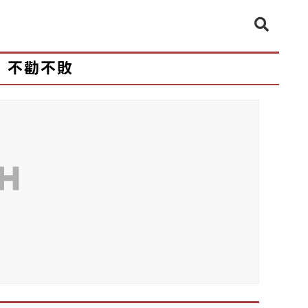
不勸不敗
CH