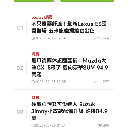
today!
消費
不只豪華舒適！全新Lexus ES霸
01
氣登場 五米旗艦操控也出色
2026-04-28 17:54
17,044
消費
進口質感休旅國產價！Mazda大
改CX-5來了 邁向豪華SUV 94.9
02
萬起
2026-07-28 14:08
14,297
消費
硬派強悍又可愛迷人 Suzuki
Jimny小改款配備升級 維持84.9
03
萬
2026-07-09 21:24
9,895