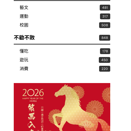
藝文
481
運動
317
校園
508
不勸不敗
848
懂吃
178
遊玩
450
消費
220