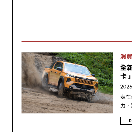
消
全新
卡
2026
走在
力，
R