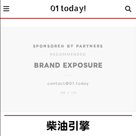
01 today!
SPONSORED BY PARTNERS
RECOMMENDED
BRAND EXPOSURE
contact@01.today
300 X 250
柴油引擎