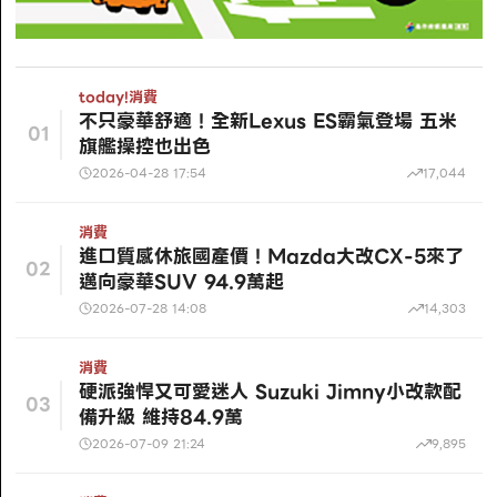
today!
消費
不只豪華舒適！全新Lexus ES霸氣登場 五米
01
旗艦操控也出色
2026-04-28 17:54
17,044
消費
進口質感休旅國產價！Mazda大改CX-5來了
02
邁向豪華SUV 94.9萬起
2026-07-28 14:08
14,303
消費
硬派強悍又可愛迷人 Suzuki Jimny小改款配
03
備升級 維持84.9萬
2026-07-09 21:24
9,895