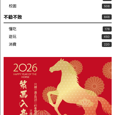
校園
508
不勸不敗
848
懂吃
178
遊玩
450
消費
220